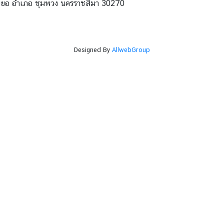
โนนยอ อำเภอ ชุมพวง นครราชสีมา 30270
Designed By
AllwebGroup