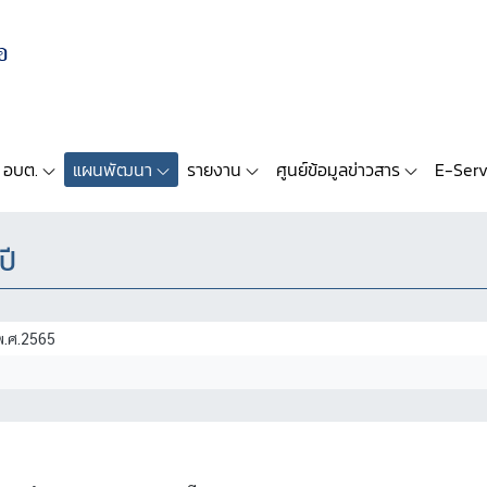
 อบต.
แผนพัฒนา
รายงาน
ศูนย์ข้อมูลข่าวสาร
E-Serv
ปี
พ.ศ.2565