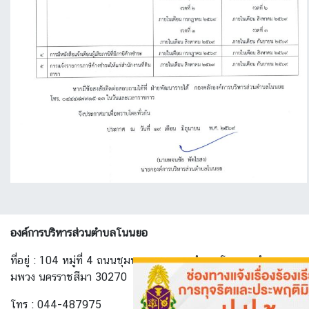
องค์การบริหารส่วนตำบลโนนยอ
ที่อยู่ : 104 หมู่ที่ 4 ถนนชุมพวง-ทางพาด ตำบล โนนยอ อำเภอ ชุ
มพวง นครราชสีมา 30270
โทร : 044-487975