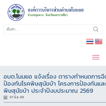
อบต.โนนยอ แจ้งเรื่อง ตารางกำหนดการฉีด
ป้องกันโรคพิษสุนัขบ้า โครงการป้องกันแ
พิษสุนัขบ้า ประจำปีงบประมาณ 2569
07 มิ.ย. 69