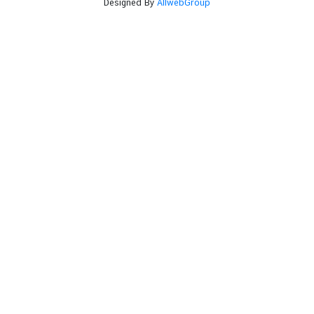
Designed By
AllwebGroup