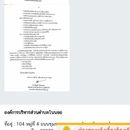
องค์การบริหารส่วนตำบลโนนยอ
ที่อยู่ : 104 หมู่ที่ 4 ถนนชุมพวง-ทางพาด ตำบล โนนยอ อำเภอ ชุ