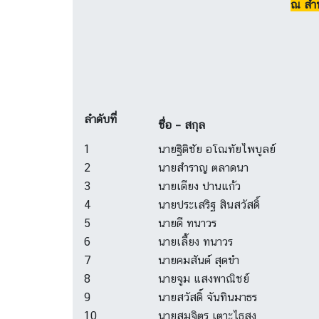
ณ สำน
ลำดับที่
ชื่อ – สกุล
1
นายฐิติชัย อโณทัยไพบูลย์
2
นายสำราญ ตลาดนา
3
นายเตียง ปานแก้ว
4
นายประเสริฐ สินสวัสดิ์
5
นายดี ทนาวร
6
นายเลี้ยง ทนาวร
7
นายคมสันต์ สุดขำ
8
นายจูม แสงพาณิชย์
9
นายสวัสดิ์ จันทินมาธร
10
นายสมจิตร เตาะไธสง