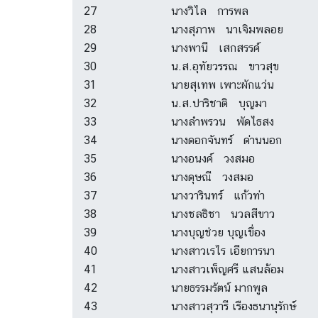
27
นางวิไล การพล
28
นางสุภาพ นาเจิมพลอย
29
นางพานี เสกสรรค์
30
น.ส.อุทัยวรรณ ขาวสุข
31
นายสุเทพ เพาะผักแว่น
32
น.ส.ปาริชาติ บุญมา
33
นางลำพรวน พัดไธสง
34
นางดอกจันทร์ ด่านนอก
35
นางอนงค์ วงสมอ
36
นางดุษณี วงสมอ
37
นางวารินทร์ แก้วท่า
38
นางชลธิชา นวลสีขาว
39
นางบุญช่วย บุญเขื่อง
40
นางสาวเรไร เอียการนา
41
นางสาวเพ็ญศรี แสนล้อม
42
นายธรรมรัตน์ มากพูล
43
นางสาวสุวารี เรืองธนานุรักษ์