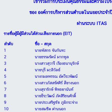
เข้าร่วมการประเมินคุณธรรมและความโปร
ของ องค์การบริหารส่วนตำบลโนนยอประจำป
ผ่านระบบ ITAS
รายชื่อผู้มีผู้มีส่วนได้ส่วนเสียภายนอก (
EIT)
ลำดับ
ชื่อ – สกุล
1
นายพัสกร จันกันทะ
2
นายธรรมรัตน์ มากพูล
3
นางสาวสุวารี เรืองธนานุรักษ์
4
นายบุรี มะลิวัลย์
5
นางกมลพรรณ อัตวีระพัฒน์
6
นางสาวภัสสร์ศศิร์ สียางนอก
7
นางสุรารักษ์ พิทธยานันท์
8
นายธีระวัฒน์ ภัคสิริธนศักดิ์
9
นายประเสริฐชัย ภูมิกระจ่าง
10
นายสมชิต ด่านนอก